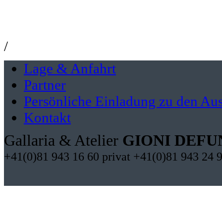
/
Lage & Anfahrt
Partner
Persönliche Einladung zu den Aus
Kontakt
Gallaria & Atelier
GIONI DEFU
+41(0)81 943 16 60 privat +41(0)81 943 24 