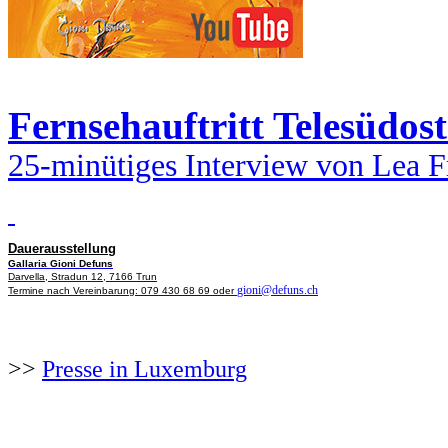
Fernsehauftritt Telesüdos
25-minütiges Interview von Lea F
Dauerausstellung
Gallaria Gioni Defuns
Darvella, Stradun 12, 7166 Trun
gioni@defuns.ch
Termine nach Vereinbarung: 079 430 68 69 oder
>>
Presse in Luxemburg