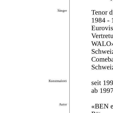
Sänger
Tenor 
1984 - 
Eurovis
Vertret
WALO» f
Schweiz
Comeba
Schwei
Kunstmalerei
seit 19
ab 199
Autor
«BEN ed