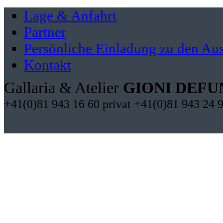
Lage & Anfahrt
Partner
Persönliche Einladung zu den Aus
Kontakt
Gallaria & Atelier
GIONI DEFU
+41(0)81 943 16 60 privat +41(0)81 943 24 