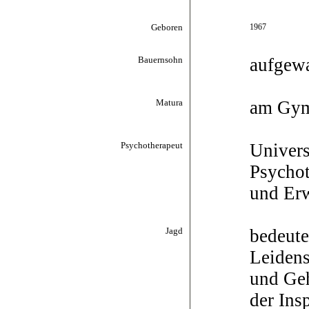
Geboren
1967
Bauernsohn
aufgewa
Matura
am Gymn
Psychotherapeut
Univers
Psychot
und Erw
Jagd
bedeute
Leidens
und Geh
der Ins