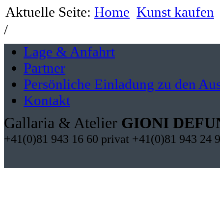
Aktuelle Seite:
Home
Kunst kaufen
/
Lage & Anfahrt
Partner
Persönliche Einladung zu den Aus
Kontakt
Gallaria & Atelier
GIONI DEFU
+41(0)81 943 16 60 privat +41(0)81 943 24 