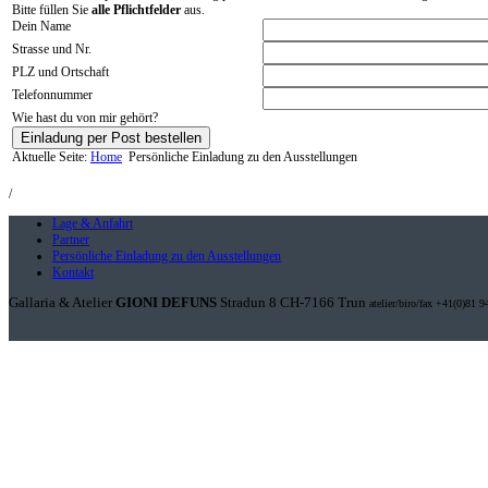
Bitte füllen Sie
alle Pflichtfelder
aus.
Dein Name
Strasse und Nr.
PLZ und Ortschaft
Telefonnummer
Wie hast du von mir gehört?
Einladung per Post bestellen
Aktuelle Seite:
Home
Persönliche Einladung zu den Ausstellungen
/
Lage & Anfahrt
Partner
Persönliche Einladung zu den Ausstellungen
Kontakt
Gallaria & Atelier
GIONI DEFUNS
Stradun 8 CH-7166 Trun
atelier/biro/fax +41(0)81