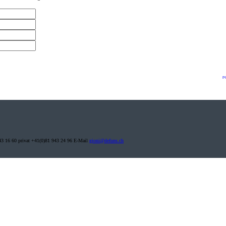
p
 943 16 60 privat +41(0)81 943 24 96 E-Mail
gioni@defuns.ch