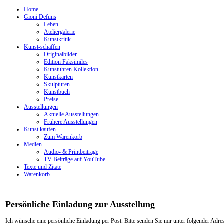
Home
Gioni Defuns
Leben
Ateliergalerie
Kunstkritik
Kunst-schaffen
Originalbilder
Edition Faksimiles
Kunstuhren Kollektion
Kunstkarten
Skulpturen
Kunstbuch
Preise
Ausstellungen
Aktuelle Ausstellungen
Frühere Ausstellungen
Kunst kaufen
Zum Warenkorb
Medien
Audio- & Printbeiträge
TV Beiträge auf YouTube
Texte und Zitate
Warenkorb
Persönliche Einladung zur Ausstellung
Ich wünsche eine persönliche Einladung per Post. Bitte senden Sie mir unter folgender Adre