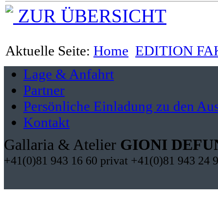
ZUR ÜBERSICHT
Aktuelle Seite:
Home
EDITION FA
Lage & Anfahrt
Partner
Persönliche Einladung zu den Aus
Kontakt
Gallaria & Atelier
GIONI DEFU
+41(0)81 943 16 60 privat +41(0)81 943 24 