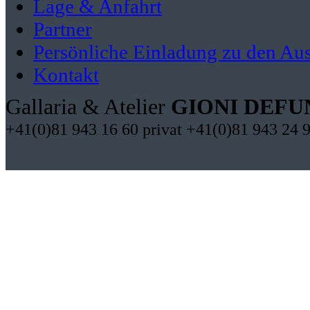
Lage & Anfahrt
Partner
Persönliche Einladung zu den Aus
Kontakt
Gallaria & Atelier
GIONI DEFU
+41(0)81 943 16 60 privat +41(0)81 943 24 