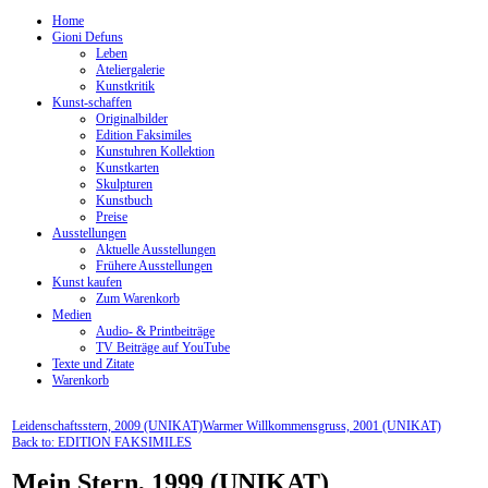
Home
Gioni Defuns
Leben
Ateliergalerie
Kunstkritik
Kunst-schaffen
Originalbilder
Edition Faksimiles
Kunstuhren Kollektion
Kunstkarten
Skulpturen
Kunstbuch
Preise
Ausstellungen
Aktuelle Ausstellungen
Frühere Ausstellungen
Kunst kaufen
Zum Warenkorb
Medien
Audio- & Printbeiträge
TV Beiträge auf YouTube
Texte und Zitate
Warenkorb
Leidenschaftsstern, 2009 (UNIKAT)
Warmer Willkommensgruss, 2001 (UNIKAT)
Back to: EDITION FAKSIMILES
Mein Stern, 1999 (UNIKAT)