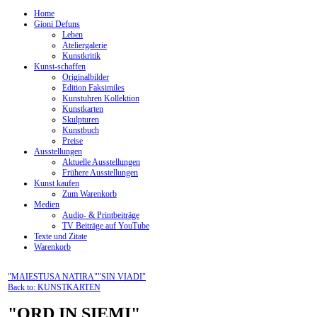
Home
Gioni Defuns
Leben
Ateliergalerie
Kunstkritik
Kunst-schaffen
Originalbilder
Edition Faksimiles
Kunstuhren Kollektion
Kunstkarten
Skulpturen
Kunstbuch
Preise
Ausstellungen
Aktuelle Ausstellungen
Frühere Ausstellungen
Kunst kaufen
Zum Warenkorb
Medien
Audio- & Printbeiträge
TV Beiträge auf YouTube
Texte und Zitate
Warenkorb
"MAIESTUSA NATIRA"
"SIN VIADI"
Back to: KUNSTKARTEN
"ORD IN SIEMI"