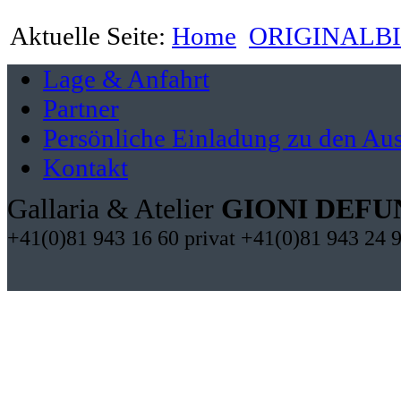
Aktuelle Seite:
Home
ORIGINALB
Lage & Anfahrt
Partner
Persönliche Einladung zu den Aus
Kontakt
Gallaria & Atelier
GIONI DEFU
+41(0)81 943 16 60 privat +41(0)81 943 24 