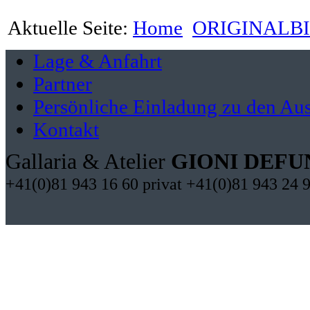
Aktuelle Seite:
Home
ORIGINALB
Lage & Anfahrt
Partner
Persönliche Einladung zu den Aus
Kontakt
Gallaria & Atelier
GIONI DEFU
+41(0)81 943 16 60 privat +41(0)81 943 24 