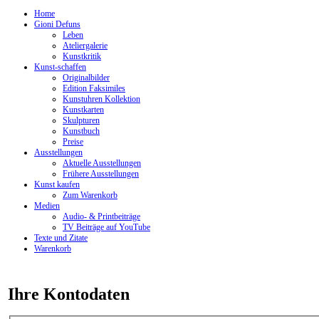
Home
Gioni Defuns
Leben
Ateliergalerie
Kunstkritik
Kunst-schaffen
Originalbilder
Edition Faksimiles
Kunstuhren Kollektion
Kunstkarten
Skulpturen
Kunstbuch
Preise
Ausstellungen
Aktuelle Ausstellungen
Frühere Ausstellungen
Kunst kaufen
Zum Warenkorb
Medien
Audio- & Printbeiträge
TV Beiträge auf YouTube
Texte und Zitate
Warenkorb
Ihre Kontodaten