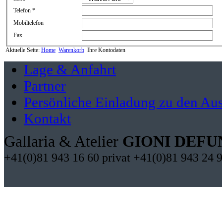
Telefon *
Mobiltelefon
Fax
Aktuelle Seite:
Home
Warenkorb
Ihre Kontodaten
Lage & Anfahrt
Partner
Persönliche Einladung zu den Aus
Kontakt
Gallaria & Atelier
GIONI DEFU
+41(0)81 943 16 60 privat +41(0)81 943 24 