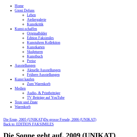
Home
Gioni Defuns
Leben
Ateliergalerie
Kunstkritik
Kunst-schaffen
Originalbilder
Edition Faksimiles
Kunstuhren Kollektion
Kunstkarten
Skulpturen
Kunstbuch
Preise
Ausstellungen
Aktuelle Ausstellungen
Frühere Ausstellungen
Kunst kaufen
Zum Warenkorb
Medien
Audio- & Printbeiträge
TV Beiträge auf YouTube
Texte und Zitate
Warenkorb
Die Ernte, 2005 (UNIKAT)
Du grosse Freude, 2006 (UNIKAT)
Back to: EDITION FAKSIMILES
Die Sonne geht auf, 2009 (UNIKAT)