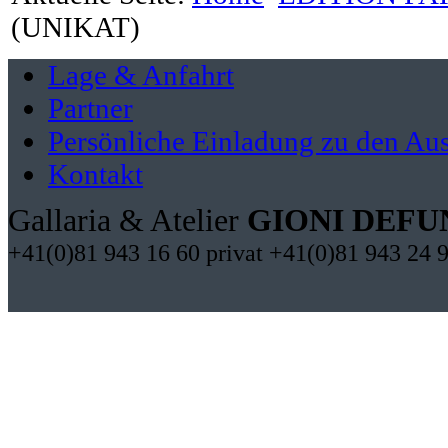
(UNIKAT)
Lage & Anfahrt
Partner
Persönliche Einladung zu den Aus
Kontakt
Gallaria & Atelier
GIONI DEFU
+41(0)81 943 16 60 privat +41(0)81 943 24 