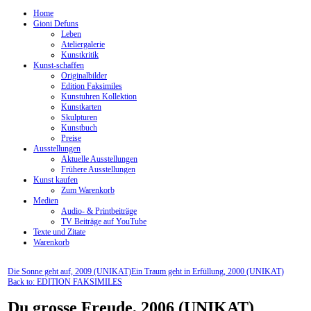
Home
Gioni Defuns
Leben
Ateliergalerie
Kunstkritik
Kunst-schaffen
Originalbilder
Edition Faksimiles
Kunstuhren Kollektion
Kunstkarten
Skulpturen
Kunstbuch
Preise
Ausstellungen
Aktuelle Ausstellungen
Frühere Ausstellungen
Kunst kaufen
Zum Warenkorb
Medien
Audio- & Printbeiträge
TV Beiträge auf YouTube
Texte und Zitate
Warenkorb
Die Sonne geht auf, 2009 (UNIKAT)
Ein Traum geht in Erfüllung, 2000 (UNIKAT)
Back to: EDITION FAKSIMILES
Du grosse Freude, 2006 (UNIKAT)