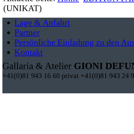
(UNIKAT)
Lage & Anfahrt
Partner
Persönliche Einladung zu den Aus
Kontakt
Gallaria & Atelier
GIONI DEFU
+41(0)81 943 16 60 privat +41(0)81 943 24 