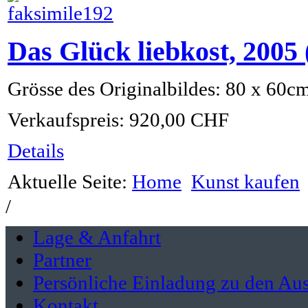
Das Glück liebkost, 200
Grösse des Originalbildes: 80 x 60c
Verkaufspreis:
920,00 CHF
Details
Aktuelle Seite:
Home
Kunst kaufen
/
Lage & Anfahrt
Partner
Persönliche Einladung zu den Aus
Kontakt